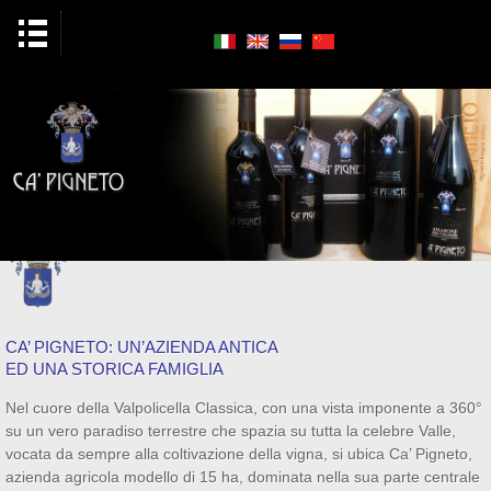
CA’ PIGNETO: UN’AZIENDA ANTICA
ED UNA STORICA FAMIGLIA
Nel cuore della Valpolicella Classica, con una vista imponente a 360°
su un vero paradiso terrestre che spazia su tutta la celebre Valle,
vocata da sempre alla coltivazione della vigna, si ubica Ca’ Pigneto,
azienda agricola modello di 15 ha, dominata nella sua parte centrale