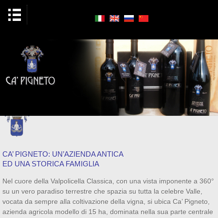
CA’ PIGNETO: UN’AZIENDA ANTICA
ED UNA STORICA FAMIGLIA
Nel cuore della Valpolicella Classica, con una vista imponente a 360°
su un vero paradiso terrestre che spazia su tutta la celebre Valle,
vocata da sempre alla coltivazione della vigna, si ubica Ca’ Pigneto,
azienda agricola modello di 15 ha, dominata nella sua parte centrale