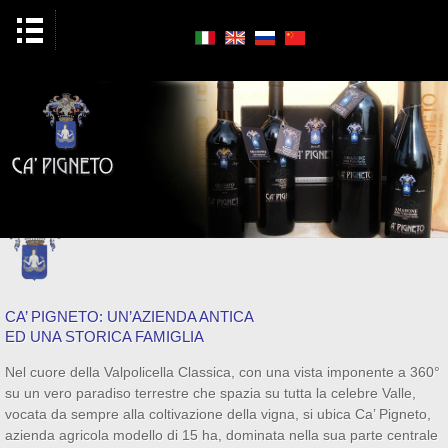
CA’ PIGNETO: UN’AZIENDA ANTICA
ED UNA STORICA FAMIGLIA
Nel cuore della Valpolicella Classica, con una vista imponente a 360°
su un vero paradiso terrestre che spazia su tutta la celebre Valle,
vocata da sempre alla coltivazione della vigna, si ubica Ca’ Pigneto,
azienda agricola modello di 15 ha, dominata nella sua parte centrale