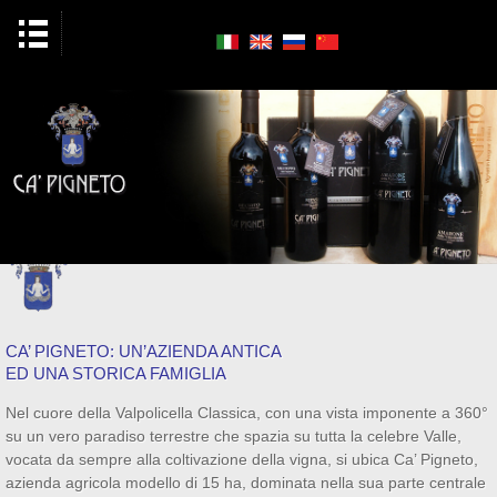
CA’ PIGNETO: UN’AZIENDA ANTICA
ED UNA STORICA FAMIGLIA
Nel cuore della Valpolicella Classica, con una vista imponente a 360°
su un vero paradiso terrestre che spazia su tutta la celebre Valle,
vocata da sempre alla coltivazione della vigna, si ubica Ca’ Pigneto,
azienda agricola modello di 15 ha, dominata nella sua parte centrale