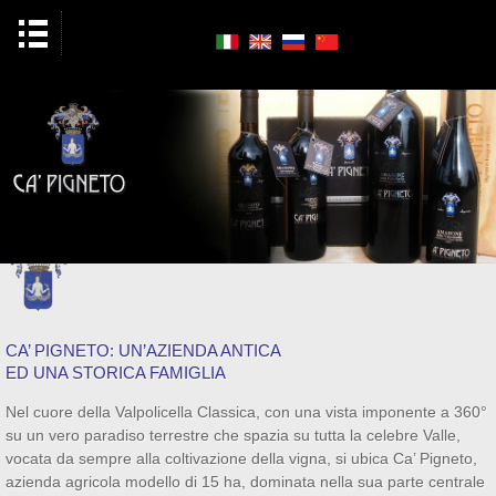
CA’ PIGNETO: UN’AZIENDA ANTICA
ED UNA STORICA FAMIGLIA
Nel cuore della Valpolicella Classica, con una vista imponente a 360°
su un vero paradiso terrestre che spazia su tutta la celebre Valle,
vocata da sempre alla coltivazione della vigna, si ubica Ca’ Pigneto,
azienda agricola modello di 15 ha, dominata nella sua parte centrale