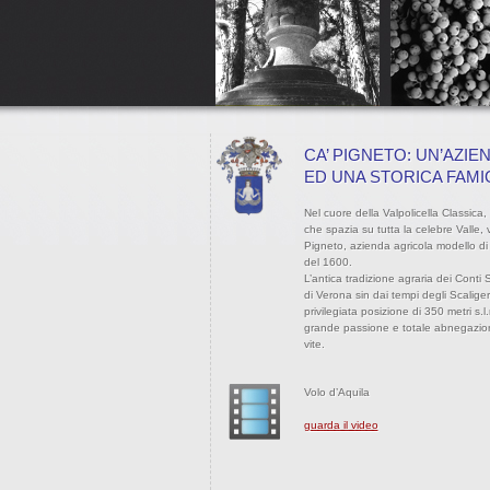
CA’ PIGNETO: UN’AZIE
ED UNA STORICA FAMI
Nel cuore della Valpolicella Classica
che spazia su tutta la celebre Valle, 
Pigneto, azienda agricola modello di 
del 1600.
L’antica tradizione agraria dei Conti 
di Verona sin dai tempi degli Scaliger
privilegiata posizione di 350 metri s.l
grande passione e totale abnegazione a
vite.
Volo d’Aquila
guarda il video