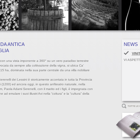
NDA ANTICA
NEWS
GLIA
VINI
VI ASPETT
, con una vista imponente a 360° su un vero paradiso terrestre
vocata da sempre alla coltivazione della vigna, si ubica Ca’
15 ha, dominata nella sua parte centrale da una villa nobiliare
Serenelli dei Lessini è storicamente accertata in tutta la Provincia
i (1200) ed ancora oggi, in questo anfiteatro naturale, nella
.m, Paola Adami Serenelli, con il marito ed i figli, è impegnata con
d emulare i suoi illustri Avi nella “coltura” e la “cultura” della