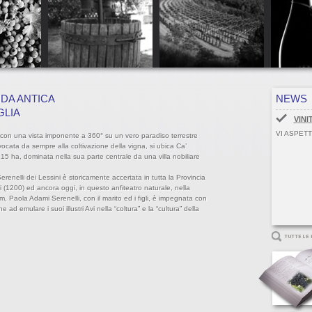
NDA ANTICA
NEWS
GLIA
VINI
VI ASPETT
, con una vista imponente a 360° su un vero paradiso terrestre
vocata da sempre alla coltivazione della vigna, si ubica Ca’
15 ha, dominata nella sua parte centrale da una villa nobiliare
Serenelli dei Lessini è storicamente accertata in tutta la Provincia
i (1200) ed ancora oggi, in questo anfiteatro naturale, nella
.m, Paola Adami Serenelli, con il marito ed i figli, è impegnata con
d emulare i suoi illustri Avi nella “coltura” e la “cultura” della