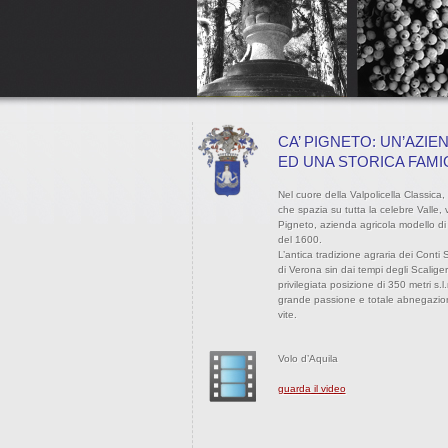
CA’ PIGNETO: UN’AZIE
ED UNA STORICA FAMI
Nel cuore della Valpolicella Classica
che spazia su tutta la celebre Valle, 
Pigneto, azienda agricola modello di 
del 1600.
L’antica tradizione agraria dei Conti 
di Verona sin dai tempi degli Scaliger
privilegiata posizione di 350 metri s.l
grande passione e totale abnegazione a
vite.
Volo d’Aquila
guarda il video